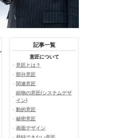
記事一覧
意匠について
意匠とは？
部分意匠
関連意匠
組物の意匠(システムデザ
イン)
動的意匠
秘密意匠
画面デザイン
登録できない意匠